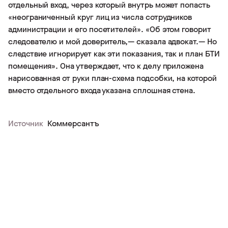
отдельный вход, через который внутрь может попасть
«неограниченный круг лиц из числа сотрудников
администрации и его посетителей». «Об этом говорит
следователю и мой доверитель,— сказала адвокат.— Но
следствие игнорирует как эти показания, так и план БТИ
помещения». Она утверждает, что к делу приложена
нарисованная от руки план-схема подсобки, на которой
вместо отдельного входа указана сплошная стена.
Источник
Коммерсантъ
↑
© 2021 Адвокатское бюро города Москвы «Евменина
и партнеры»
Дизайн и разработка
Huso Studio